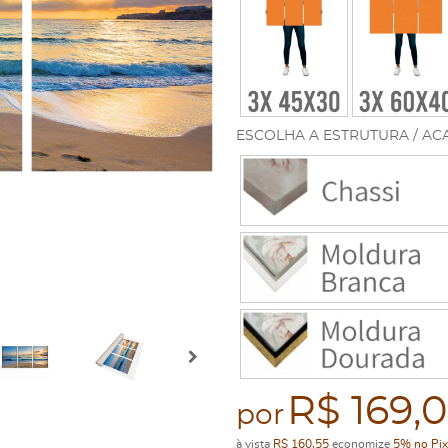
ESCOLHA A ESTRUTURA / AC
R$ 169,
por
à vista
R$ 160,55
economize
5%
no Pix