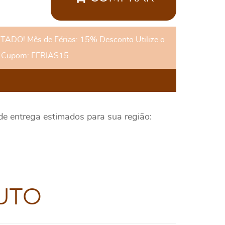
DO! Mês de Férias: 15% Desconto Utilize o
Cupom: FERIAS15
 de entrega estimados para sua região:
UTO