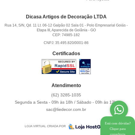
Dicasa Artigos de Decoração LTDA
Rua 14, S/N, Qd. 11 Lt. 06-12 Galpão 02 Sala 01
-
Polo Empresarial Goiás -
Etapa III, Aparecida de Goiânia
-
GO
CEP: 74985-182
CNPJ: 35.495.820/0001-86
Certificados
Atendimento
(62)
3285-1035
Segunda a Sexta - 09h às 18h / Sábado - 09h às 12h.
sac@liedecor.com.br
Está com dúvidas?
LOJA VIRTUAL CRIADA POR
Clique para
consultoria