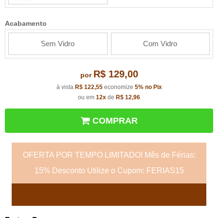
Acabamento
Sem Vidro
Com Vidro
R$ 129,00
por
à vista
R$ 122,55
economize
5%
no Pix
ou em
12x
de
R$ 12,96
COMPRAR
OFERTA POR TEMPO LIMITADO! Mês de Férias:
15% Desconto Utilize o Cupom: FERIAS15