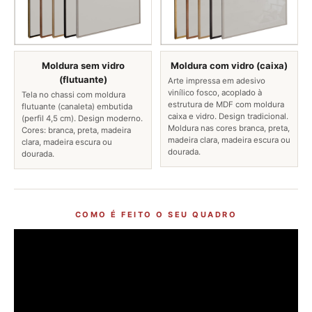
Moldura sem vidro
Moldura com vidro (caixa)
(flutuante)
Arte impressa em adesivo
vinílico fosco, acoplado à
Tela no chassi com moldura
estrutura de MDF com moldura
flutuante (canaleta) embutida
caixa e vidro. Design tradicional.
(perfil 4,5 cm). Design moderno.
Moldura nas cores branca, preta,
Cores: branca, preta, madeira
madeira clara, madeira escura ou
clara, madeira escura ou
dourada.
dourada.
COMO É FEITO O SEU QUADRO