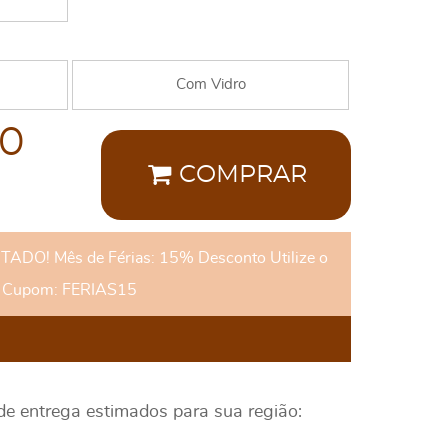
Com Vidro
00
COMPRAR
DO! Mês de Férias: 15% Desconto Utilize o
Cupom: FERIAS15
 de entrega estimados para sua região: