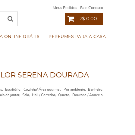
Meus Pedidos
Fale Conosco
R$ 0,00
A ONLINE GRÁTIS
PERFUMES PARA A CASA
 FLOR SERENA DOURADA
os
Escritório
Cozinha/ Área gourmet
Por ambiente
Banheiro
ala de jantar
Sala
Hall / Corredor
Quarto
Dourado / Amarelo