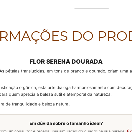
ORMAÇÕES DO PRO
FLOR SERENA DOURADA
. As pétalas translúcidas, em tons de branco e dourado, criam uma
isticação orgânica, esta arte dialoga harmoniosamente com decoraç
 para quem aprecia a beleza sutil e atemporal da natureza.
ra de tranquilidade e beleza natural.
Em dúvida sobre o tamanho ideal?
com um consultor e receba uma simulação do quadro na sua parede.
É g