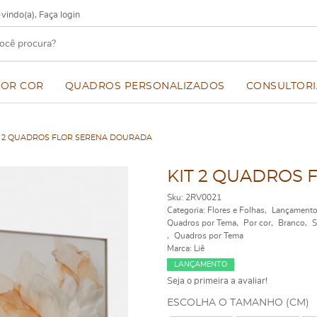
vindo(a),
Faça login
POR COR
QUADROS PERSONALIZADOS
CONSULTORI
T 2 QUADROS FLOR SERENA DOURADA
KIT 2 QUADROS
Sku:
2RV0021
Categoria:
Flores e Folhas
Lançament
Quadros por Tema
Por cor
Branco
S
Quadros por Tema
Marca:
Liê
LANÇAMENTO
Seja o primeira a avaliar!
ESCOLHA O TAMANHO (CM)