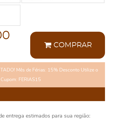
00
COMPRAR
DO! Mês de Férias: 15% Desconto Utilize o
Cupom: FERIAS15
 de entrega estimados para sua região: