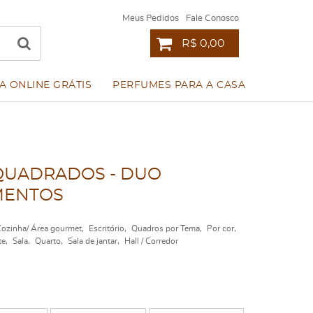
Meus Pedidos
Fale Conosco
R$ 0,00
A ONLINE GRÁTIS
PERFUMES PARA A CASA
 QUADRADOS - DUO
MENTOS
ozinha/ Área gourmet
Escritório
Quadros por Tema
Por cor
te
Sala
Quarto
Sala de jantar
Hall / Corredor