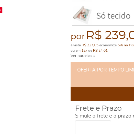
e
R$ 239,
por
à vista
R$ 227,05
economize
5%
no Pix
ou em
12x
de
R$ 24,01
Ver parcelas
OFERTA POR TEMPO LIMITA
Frete e Prazo
Simule o frete e o prazo