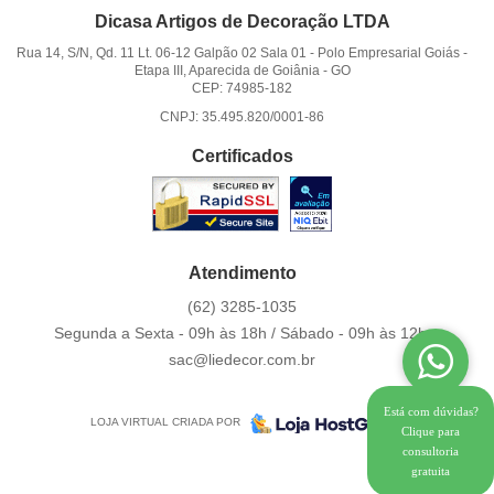
Dicasa Artigos de Decoração LTDA
Rua 14, S/N, Qd. 11 Lt. 06-12 Galpão 02 Sala 01
-
Polo Empresarial Goiás -
Etapa III, Aparecida de Goiânia
-
GO
CEP: 74985-182
CNPJ: 35.495.820/0001-86
Certificados
Atendimento
(62)
3285-1035
Segunda a Sexta - 09h às 18h / Sábado - 09h às 12h.
sac@liedecor.com.br
Está com dúvidas?
LOJA VIRTUAL CRIADA POR
Clique para
consultoria
gratuita