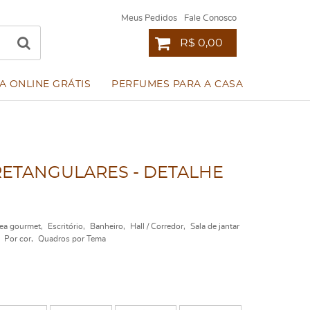
Meus Pedidos
Fale Conosco
R$ 0,00
A ONLINE GRÁTIS
PERFUMES PARA A CASA
RETANGULARES - DETALHE
ea gourmet
Escritório
Banheiro
Hall / Corredor
Sala de jantar
Por cor
Quadros por Tema