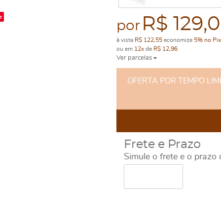
e
R$ 129,
por
à vista
R$ 122,55
economize
5%
no Pix
ou em
12x
de
R$ 12,96
Ver parcelas
OFERTA POR TEMPO LIMITA
Frete e Prazo
Simule o frete e o prazo