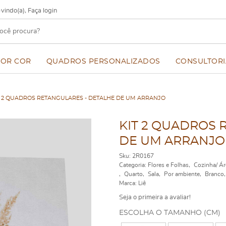
vindo(a),
Faça login
POR COR
QUADROS PERSONALIZADOS
CONSULTORI
T 2 QUADROS RETANGULARES - DETALHE DE UM ARRANJO
KIT 2 QUADROS 
DE UM ARRANJO
Sku:
2R0167
Categoria:
Flores e Folhas
Cozinha/ Ár
Quarto
Sala
Por ambiente
Branco
Marca:
Liê
Seja o primeira a avaliar!
ESCOLHA O TAMANHO (CM)