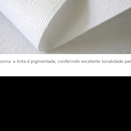
ona: a tinta é pigmentada, conferindo excelente tonalidade par