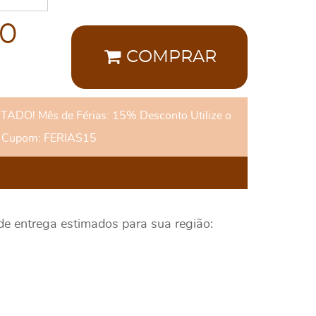
00
COMPRAR
DO! Mês de Férias: 15% Desconto Utilize o
Cupom: FERIAS15
 de entrega estimados para sua região: