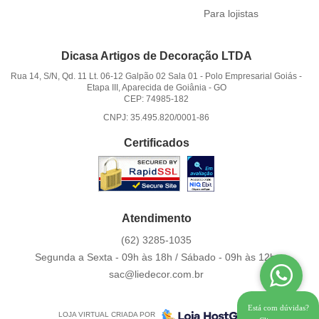
Para lojistas
Dicasa Artigos de Decoração LTDA
Rua 14, S/N, Qd. 11 Lt. 06-12 Galpão 02 Sala 01
-
Polo Empresarial Goiás -
Etapa III, Aparecida de Goiânia
-
GO
CEP: 74985-182
CNPJ: 35.495.820/0001-86
Certificados
Atendimento
(62)
3285-1035
Segunda a Sexta - 09h às 18h / Sábado - 09h às 12h.
sac@liedecor.com.br
Está com dúvidas?
LOJA VIRTUAL CRIADA POR