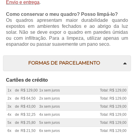
Envio e entrega
.
Como conservar o meu quadro? Posso limpá-lo?
Os quadros apresentam maior durabilidade quando
expostos em ambientes fechados e ao abrigo da luz
solar. Não se deve expor o quadro em paredes úmidas
ou com infiltração. Para a limpeza, utilizar apenas um
espanador ou passar suavemente um pano seco.
FORMAS DE PARCELAMENTO
Cartões de crédito
1x
de
R$ 129,00
1x sem juros
Total: R$ 129,00
2x
de
R$ 64,50
2x sem juros
Total: R$ 129,00
3x
de
R$ 43,00
3x sem juros
Total: R$ 129,00
4x
de
R$ 32,25
4x sem juros
Total: R$ 129,00
5x
de
R$ 25,80
5x sem juros
Total: R$ 129,00
6x
de
R$ 21,50
6x sem juros
Total: R$ 129,00