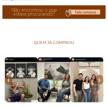
QUEM JÁ COMPROU
❮
❯