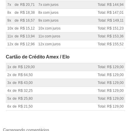
7x
de
R$ 20,71
7x com juros
Total: R$ 144,94
8x
de
R$ 18,38
8x com juros
Total: R$ 147,01
9x
de
R$ 16,57
9x com juros
Total: R$ 149,11
10x
de
R$ 15,12
10x com juros
Total: R$ 151,23
11x
de
R$ 13,94
11x com juros
Total: R$ 153,36
12x
de
R$ 12,96
12x com juros
Total: R$ 155,52
Cartão de Crédito Amex / Elo
1x
de
R$ 129,00
Total: R$ 129,00
2x
de
R$ 64,50
Total: R$ 129,00
3x
de
R$ 43,00
Total: R$ 129,00
4x
de
R$ 32,25
Total: R$ 129,00
5x
de
R$ 25,80
Total: R$ 129,00
6x
de
R$ 21,50
Total: R$ 129,00
Carregando comentários ...