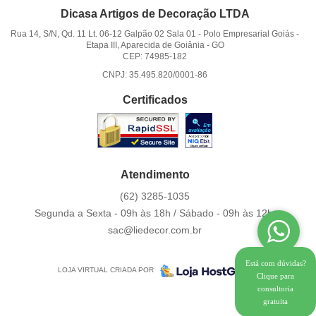
Dicasa Artigos de Decoração LTDA
Rua 14, S/N, Qd. 11 Lt. 06-12 Galpão 02 Sala 01
-
Polo Empresarial Goiás -
Etapa III, Aparecida de Goiânia
-
GO
CEP: 74985-182
CNPJ: 35.495.820/0001-86
Certificados
Atendimento
(62)
3285-1035
Segunda a Sexta - 09h às 18h / Sábado - 09h às 12h.
sac@liedecor.com.br
Está com dúvidas?
LOJA VIRTUAL CRIADA POR
Clique para
consultoria
gratuita