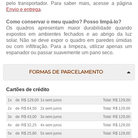
pelo transportador. Para saber mais, acesse a página
Envio e entrega
.
Como conservar o meu quadro? Posso limpá-lo?
Os quadros apresentam maior durabilidade quando
expostos em ambientes fechados e ao abrigo da luz
solar. Não se deve expor o quadro em paredes úmidas
ou com infiltração. Para a limpeza, utilizar apenas um
espanador ou passar suavemente um pano seco.
FORMAS DE PARCELAMENTO
Cartões de crédito
1x
de
R$ 129,00
1x sem juros
Total: R$ 129,00
2x
de
R$ 64,50
2x sem juros
Total: R$ 129,00
3x
de
R$ 43,00
3x sem juros
Total: R$ 129,00
4x
de
R$ 32,25
4x sem juros
Total: R$ 129,00
5x
de
R$ 25,80
5x sem juros
Total: R$ 129,00