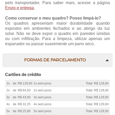
pelo transportador. Para saber mais, acesse a página
Envio e entrega
.
Como conservar o meu quadro? Posso limpá-lo?
Os quadros apresentam maior durabilidade quando
expostos em ambientes fechados e ao abrigo da luz
solar. Não se deve expor o quadro em paredes úmidas
ou com infiltração. Para a limpeza, utilizar apenas um
espanador ou passar suavemente um pano seco.
FORMAS DE PARCELAMENTO
Cartões de crédito
1x
de
R$ 129,00
1x sem juros
Total: R$ 129,00
2x
de
R$ 64,50
2x sem juros
Total: R$ 129,00
3x
de
R$ 43,00
3x sem juros
Total: R$ 129,00
4x
de
R$ 32,25
4x sem juros
Total: R$ 129,00
5x
de
R$ 25,80
5x sem juros
Total: R$ 129,00