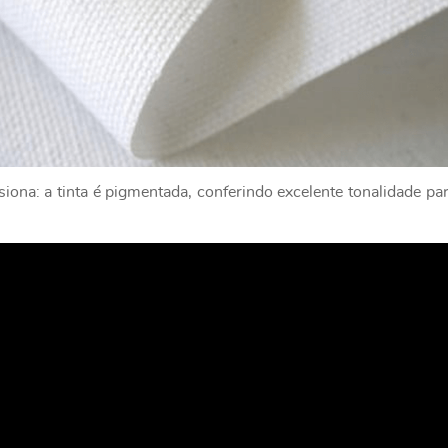
ona: a tinta é pigmentada, conferindo excelente tonalidade par