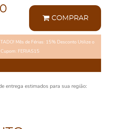
00
COMPRAR
DO! Mês de Férias: 15% Desconto Utilize o
Cupom: FERIAS15
 de entrega estimados para sua região: