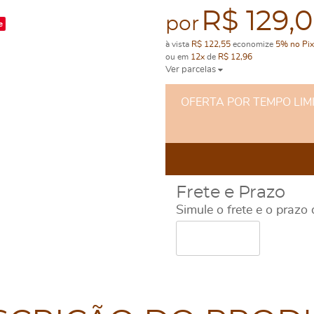
R$ 129,
por
e
à vista
R$ 122,55
economize
5%
no Pix
ou em
12x
de
R$ 12,96
Ver parcelas
OFERTA POR TEMPO LIMITA
Frete e Prazo
Simule o frete e o prazo