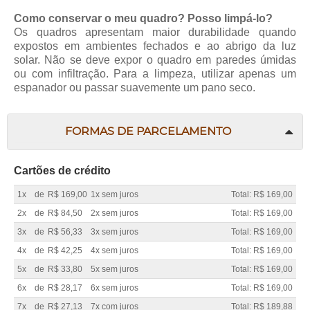
Como conservar o meu quadro? Posso limpá-lo?
Os quadros apresentam maior durabilidade quando
expostos em ambientes fechados e ao abrigo da luz
solar. Não se deve expor o quadro em paredes úmidas
ou com infiltração. Para a limpeza, utilizar apenas um
espanador ou passar suavemente um pano seco.
FORMAS DE PARCELAMENTO
Cartões de crédito
1x
de
R$ 169,00
1x sem juros
Total: R$ 169,00
2x
de
R$ 84,50
2x sem juros
Total: R$ 169,00
3x
de
R$ 56,33
3x sem juros
Total: R$ 169,00
4x
de
R$ 42,25
4x sem juros
Total: R$ 169,00
5x
de
R$ 33,80
5x sem juros
Total: R$ 169,00
6x
de
R$ 28,17
6x sem juros
Total: R$ 169,00
7x
de
R$ 27,13
7x com juros
Total: R$ 189,88