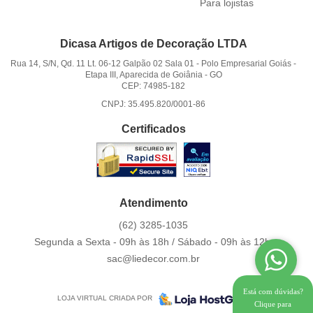
Para lojistas
Dicasa Artigos de Decoração LTDA
Rua 14, S/N, Qd. 11 Lt. 06-12 Galpão 02 Sala 01
-
Polo Empresarial Goiás -
Etapa III, Aparecida de Goiânia
-
GO
CEP: 74985-182
CNPJ: 35.495.820/0001-86
Certificados
Atendimento
(62)
3285-1035
Segunda a Sexta - 09h às 18h / Sábado - 09h às 12h.
sac@liedecor.com.br
Está com dúvidas?
LOJA VIRTUAL CRIADA POR
Clique para