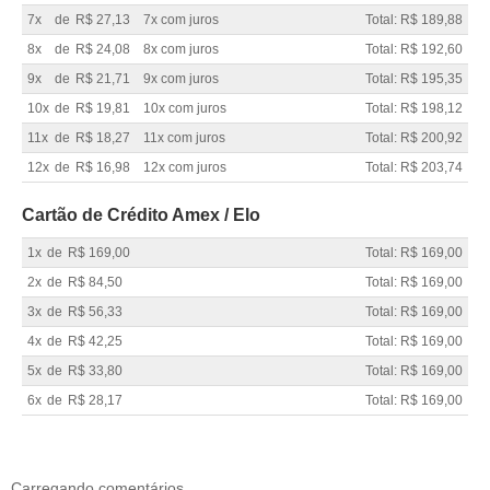
7x
de
R$ 27,13
7x com juros
Total: R$ 189,88
8x
de
R$ 24,08
8x com juros
Total: R$ 192,60
9x
de
R$ 21,71
9x com juros
Total: R$ 195,35
10x
de
R$ 19,81
10x com juros
Total: R$ 198,12
11x
de
R$ 18,27
11x com juros
Total: R$ 200,92
12x
de
R$ 16,98
12x com juros
Total: R$ 203,74
Cartão de Crédito Amex / Elo
1x
de
R$ 169,00
Total: R$ 169,00
2x
de
R$ 84,50
Total: R$ 169,00
3x
de
R$ 56,33
Total: R$ 169,00
4x
de
R$ 42,25
Total: R$ 169,00
5x
de
R$ 33,80
Total: R$ 169,00
6x
de
R$ 28,17
Total: R$ 169,00
Carregando comentários ...