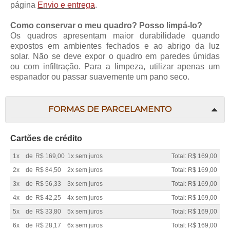
página
Envio e entrega
.
Como conservar o meu quadro? Posso limpá-lo?
Os quadros apresentam maior durabilidade quando
expostos em ambientes fechados e ao abrigo da luz
solar. Não se deve expor o quadro em paredes úmidas
ou com infiltração. Para a limpeza, utilizar apenas um
espanador ou passar suavemente um pano seco.
FORMAS DE PARCELAMENTO
Cartões de crédito
1x
de
R$ 169,00
1x sem juros
Total: R$ 169,00
2x
de
R$ 84,50
2x sem juros
Total: R$ 169,00
3x
de
R$ 56,33
3x sem juros
Total: R$ 169,00
4x
de
R$ 42,25
4x sem juros
Total: R$ 169,00
5x
de
R$ 33,80
5x sem juros
Total: R$ 169,00
6x
de
R$ 28,17
6x sem juros
Total: R$ 169,00