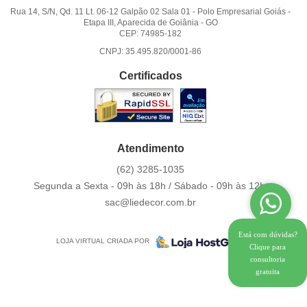
Rua 14, S/N, Qd. 11 Lt. 06-12 Galpão 02 Sala 01
-
Polo Empresarial Goiás -
Etapa III, Aparecida de Goiânia
-
GO
CEP: 74985-182
CNPJ: 35.495.820/0001-86
Certificados
Atendimento
(62)
3285-1035
Segunda a Sexta - 09h às 18h / Sábado - 09h às 12h.
sac@liedecor.com.br
Está com dúvidas?
LOJA VIRTUAL CRIADA POR
Clique para
consultoria
gratuita