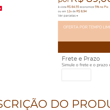
por
à vista
R$ 84,55
economize
5%
no Pix
e
ou em
12x
de
R$ 8,94
Ver parcelas
OFERTA POR TEMPO LIMITA
Frete e Prazo
Simule o frete e o prazo
SCRIÇÃO DO PROD