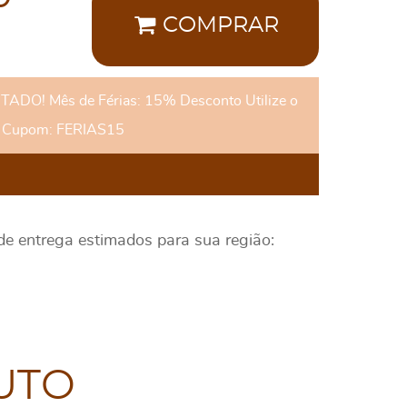
COMPRAR
DO! Mês de Férias: 15% Desconto Utilize o
Cupom: FERIAS15
 de entrega estimados para sua região:
UTO