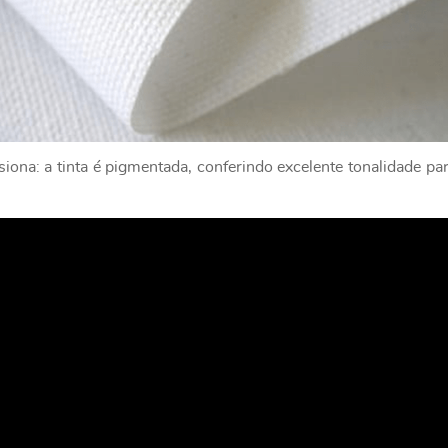
ona: a tinta é pigmentada, conferindo excelente tonalidade par