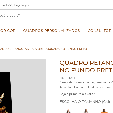
vindo(a),
Faça login
POR COR
QUADROS PERSONALIZADOS
CONSULTORI
ADRO RETANGULAR - ÁRVORE DOURADA NO FUNDO PRETO
QUADRO RETANG
NO FUNDO PRE
Sku:
1R0341
Categoria:
Flores e Folhas
Árvore da V
Amarelo
Por cor
Quadros por Tema
Seja o primeira a avaliar!
ESCOLHA O TAMANHO (CM)