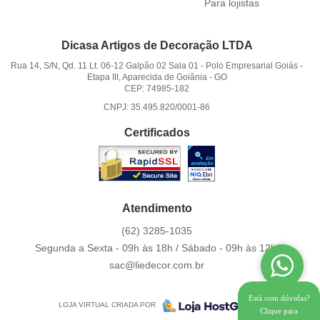
Para lojistas
Dicasa Artigos de Decoração LTDA
Rua 14, S/N, Qd. 11 Lt. 06-12 Galpão 02 Sala 01
-
Polo Empresarial Goiás -
Etapa III, Aparecida de Goiânia
-
GO
CEP: 74985-182
CNPJ: 35.495.820/0001-86
Certificados
Atendimento
(62)
3285-1035
Segunda a Sexta - 09h às 18h / Sábado - 09h às 12h.
sac@liedecor.com.br
Está com dúvidas?
LOJA VIRTUAL CRIADA POR
Clique para