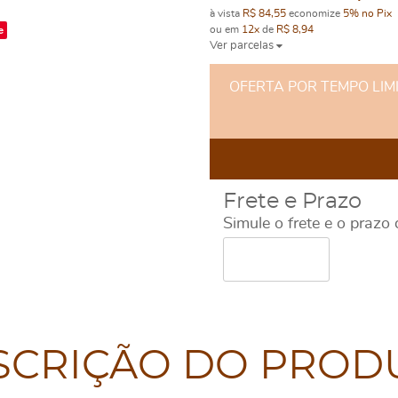
à vista
R$ 84,55
economize
5%
no Pix
e
ou em
12x
de
R$ 8,94
Ver parcelas
OFERTA POR TEMPO LIMITA
Frete e Prazo
Simule o frete e o prazo
SCRIÇÃO DO PROD