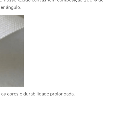
e. O nosso tecido canvas tem composição 100% de
uer ângulo.
 as cores e durabilidade prolongada.