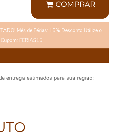
COMPRAR
DO! Mês de Férias: 15% Desconto Utilize o
Cupom: FERIAS15
 de entrega estimados para sua região:
UTO