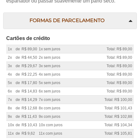
espanador ou passar suavemente um pano seco.
FORMAS DE PARCELAMENTO
Cartões de crédito
1x
de
R$ 89,00
1x sem juros
Total: R$ 89,00
2x
de
R$ 44,50
2x sem juros
Total: R$ 89,00
3x
de
R$ 29,67
3x sem juros
Total: R$ 89,00
4x
de
R$ 22,25
4x sem juros
Total: R$ 89,00
5x
de
R$ 17,80
5x sem juros
Total: R$ 89,00
6x
de
R$ 14,83
6x sem juros
Total: R$ 89,00
7x
de
R$ 14,29
7x com juros
Total: R$ 100,00
8x
de
R$ 12,68
8x com juros
Total: R$ 101,43
9x
de
R$ 11,43
9x com juros
Total: R$ 102,88
10x
de
R$ 10,43
10x com juros
Total: R$ 104,34
11x
de
R$ 9,62
11x com juros
Total: R$ 105,81