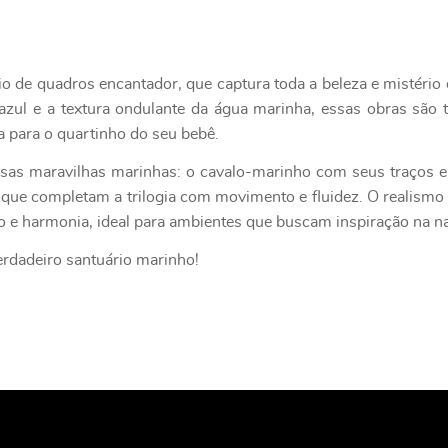
o de quadros encantador, que captura toda a beleza e mistério 
azul e a textura ondulante da água marinha, essas obras são 
a para o quartinho do seu bebê.
sas maravilhas marinhas: o cavalo-marinho com seus traços e
 que completam a trilogia com movimento e fluidez. O realis
 e harmonia, ideal para ambientes que buscam inspiração na na
rdadeiro santuário marinho!