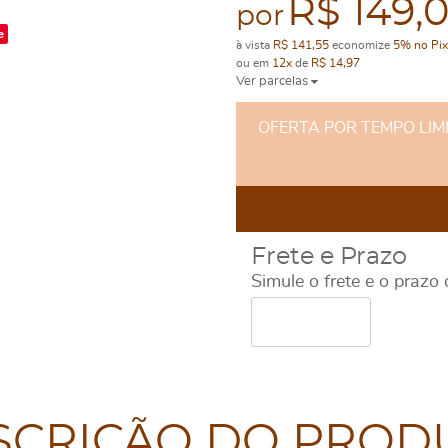
R$ 149,
por
e
à vista
R$ 141,55
economize
5%
no Pix
ou em
12x
de
R$ 14,97
Ver parcelas
OFERTA POR TEMPO LIMITA
Frete e Prazo
Simule o frete e o prazo
SCRIÇÃO DO PROD