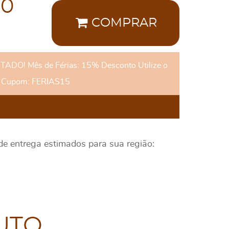
00
COMPRAR
DO! Mês de Férias: 15% Desconto Utilize o
Cupom: FERIAS15
 de entrega estimados para sua região:
UTO