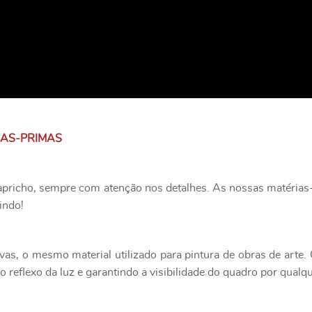
IAS-PRIMAS
apricho, sempre com atenção nos detalhes. As nossas matérias-
indo!
as, o mesmo material utilizado para pintura de obras de art
 reflexo da luz e garantindo a visibilidade do quadro por qualq