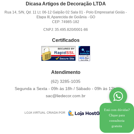
Dicasa Artigos de Decoração LTDA
Rua 14, S/N, Qd. 11 Lt. 06-12 Galpão 02 Sala 01
-
Polo Empresarial Goiás -
Etapa III, Aparecida de Goiânia
-
GO
CEP: 74985-182
CNPJ: 35.495.820/0001-86
Certificados
Atendimento
(62)
3285-1035
Segunda a Sexta - 09h às 18h / Sábado - 09h às 12h.
sac@liedecor.com.br
Está com dúvidas?
LOJA VIRTUAL CRIADA POR
Clique para
consultoria
gratuita