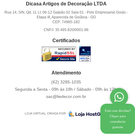
Dicasa Artigos de Decoração LTDA
Rua 14, S/N, Qd. 11 Lt. 06-12 Galpão 02 Sala 01
-
Polo Empresarial Goiás -
Etapa III, Aparecida de Goiânia
-
GO
CEP: 74985-182
CNPJ: 35.495.820/0001-86
Certificados
Atendimento
(62)
3285-1035
Segunda a Sexta - 09h às 18h / Sábado - 09h às 12h.
sac@liedecor.com.br
Está com dúvidas?
LOJA VIRTUAL CRIADA POR
Clique para
consultoria
gratuita