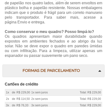
de papelão nos quatro lados, além de serem envoltos em
plástico bolha e papelão resistente. Nossas embalagens
indicam que o produto é frágil para um correto manuseio
pelo transportador. Para saber mais, acesse a
página
Envio e entrega
.
Como conservar o meu quadro? Posso limpá-lo?
Os quadros apresentam maior durabilidade quando
expostos em ambientes fechados e ao abrigo da luz
solar. Não se deve expor o quadro em paredes úmidas
ou com infiltração. Para a limpeza, utilizar apenas um
espanador ou passar suavemente um pano seco.
FORMAS DE PARCELAMENTO
Cartões de crédito
1x
de
R$ 229,00
1x sem juros
Total: R$ 229,00
2x
de
R$ 114,50
2x sem juros
Total: R$ 229,00
3x
de
R$ 76,33
3x sem juros
Total: R$ 229,00