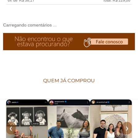
6x
de
R$ 38,17
Total: R$ 229,00
Carregando comentários ...
QUEM JÁ COMPROU
❮
❯