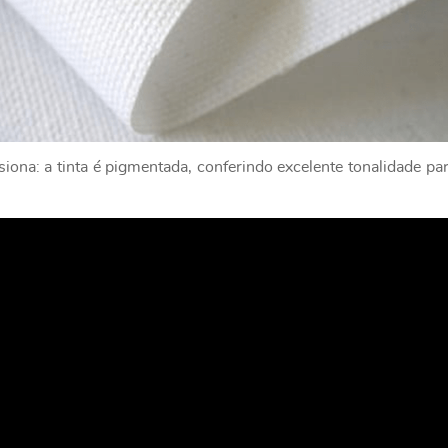
ona: a tinta é pigmentada, conferindo excelente tonalidade par