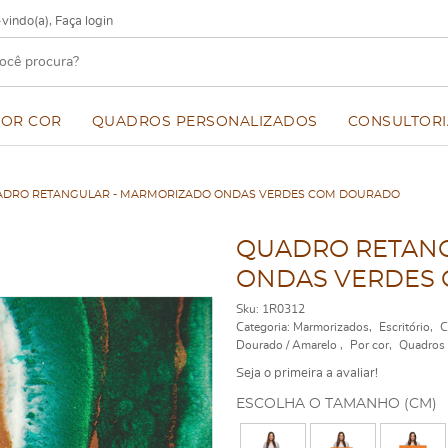
vindo(a),
Faça login
POR COR
QUADROS PERSONALIZADOS
CONSULTORI
DRO RETANGULAR - MARMORIZADO ONDAS VERDES COM DOURADO
QUADRO RETANG
ONDAS VERDES
Sku:
1R0312
Categoria:
Marmorizados
Escritório
C
Dourado / Amarelo
Por cor
Quadros 
Seja o primeira a avaliar!
ESCOLHA O TAMANHO (CM)