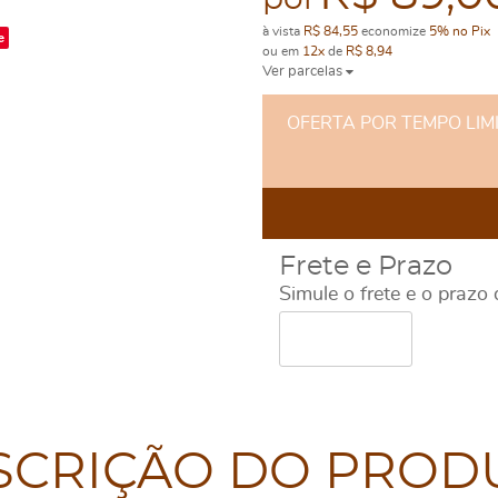
por
à vista
R$ 84,55
economize
5%
no Pix
e
ou em
12x
de
R$ 8,94
Ver parcelas
OFERTA POR TEMPO LIMITA
Frete e Prazo
Simule o frete e o prazo
SCRIÇÃO DO PROD