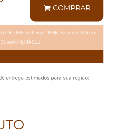
COMPRAR
DO! Mês de Férias: 15% Desconto Utilize o
Cupom: FERIAS15
 de entrega estimados para sua região:
UTO