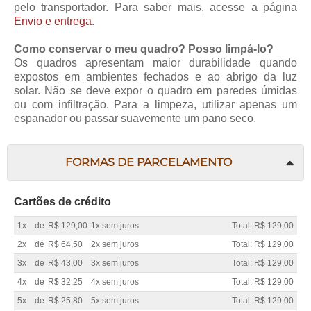
pelo transportador. Para saber mais, acesse a página
Envio e entrega
.
Como conservar o meu quadro? Posso limpá-lo?
Os quadros apresentam maior durabilidade quando
expostos em ambientes fechados e ao abrigo da luz
solar. Não se deve expor o quadro em paredes úmidas
ou com infiltração. Para a limpeza, utilizar apenas um
espanador ou passar suavemente um pano seco.
FORMAS DE PARCELAMENTO
Cartões de crédito
1x
de
R$ 129,00
1x sem juros
Total: R$ 129,00
2x
de
R$ 64,50
2x sem juros
Total: R$ 129,00
3x
de
R$ 43,00
3x sem juros
Total: R$ 129,00
4x
de
R$ 32,25
4x sem juros
Total: R$ 129,00
5x
de
R$ 25,80
5x sem juros
Total: R$ 129,00