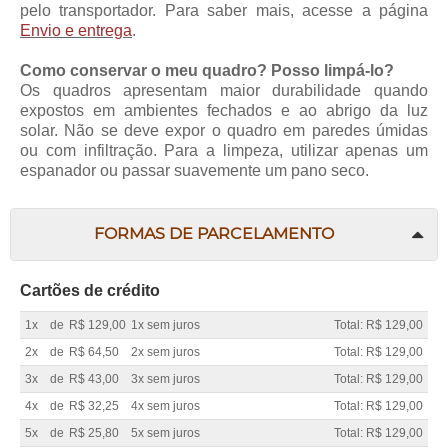
pelo transportador. Para saber mais, acesse a página
Envio e entrega
.
Como conservar o meu quadro? Posso limpá-lo?
Os quadros apresentam maior durabilidade quando
expostos em ambientes fechados e ao abrigo da luz
solar. Não se deve expor o quadro em paredes úmidas
ou com infiltração. Para a limpeza, utilizar apenas um
espanador ou passar suavemente um pano seco.
FORMAS DE PARCELAMENTO
Cartões de crédito
1x
de
R$ 129,00
1x sem juros
Total: R$ 129,00
2x
de
R$ 64,50
2x sem juros
Total: R$ 129,00
3x
de
R$ 43,00
3x sem juros
Total: R$ 129,00
4x
de
R$ 32,25
4x sem juros
Total: R$ 129,00
5x
de
R$ 25,80
5x sem juros
Total: R$ 129,00