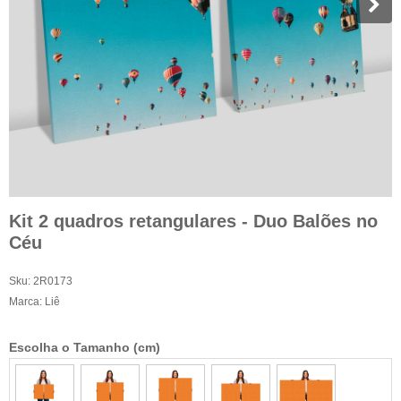
Kit 2 quadros retangulares - Duo Balões no
Céu
Sku:
2R0173
Marca:
Liê
Escolha o Tamanho (cm)