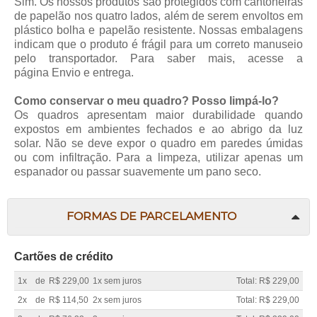
Sim. Os nossos produtos são protegidos com cantoneiras
de papelão nos quatro lados, além de serem envoltos em
plástico bolha e papelão resistente. Nossas embalagens
indicam que o produto é frágil para um correto manuseio
pelo transportador. Para saber mais, acesse a
página
Envio e entrega
.
Como conservar o meu quadro? Posso limpá-lo?
Os quadros apresentam maior durabilidade quando
expostos em ambientes fechados e ao abrigo da luz
solar. Não se deve expor o quadro em paredes úmidas
ou com infiltração. Para a limpeza, utilizar apenas um
espanador ou passar suavemente um pano seco.
FORMAS DE PARCELAMENTO
Cartões de crédito
1x
de
R$ 229,00
1x sem juros
Total: R$ 229,00
2x
de
R$ 114,50
2x sem juros
Total: R$ 229,00