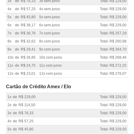
3x
de
R$ 76,33
3x sem juros
Total: R$ 229,00
4x
de
R$ 57,25
4x sem juros
Total: R$ 229,00
5x
de
R$ 45,80
5x sem juros
Total: R$ 229,00
6x
de
R$ 38,17
6x sem juros
Total: R$ 229,00
7x
de
R$ 36,76
7x com juros
Total: R$ 257,29
8x
de
R$ 32,62
8x com juros
Total: R$ 260,98
9x
de
R$ 29,41
9x com juros
Total: R$ 264,70
10x
de
R$ 26,85
10x com juros
Total: R$ 268,46
11x
de
R$ 24,75
11x com juros
Total: R$ 272,25
12x
de
R$ 23,01
12x com juros
Total: R$ 276,07
Cartão de Crédito Amex / Elo
1x
de
R$ 229,00
Total: R$ 229,00
2x
de
R$ 114,50
Total: R$ 229,00
3x
de
R$ 76,33
Total: R$ 229,00
4x
de
R$ 57,25
Total: R$ 229,00
5x
de
R$ 45,80
Total: R$ 229,00