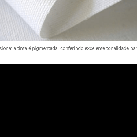
ona: a tinta é pigmentada, conferindo excelente tonalidade par