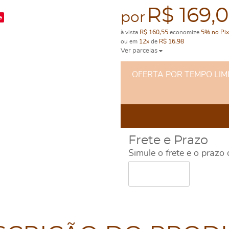
R$ 169,
por
e
à vista
R$ 160,55
economize
5%
no Pix
ou em
12x
de
R$ 16,98
Ver parcelas
OFERTA POR TEMPO LIMITA
Frete e Prazo
Simule o frete e o prazo