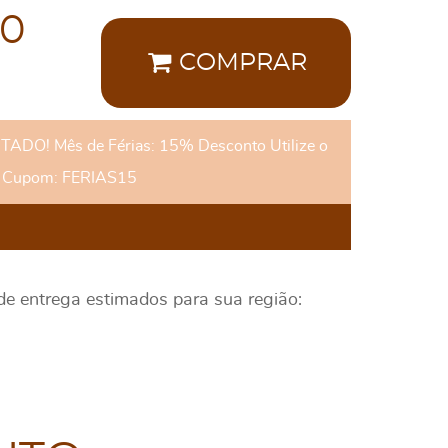
00
COMPRAR
DO! Mês de Férias: 15% Desconto Utilize o
Cupom: FERIAS15
 de entrega estimados para sua região: