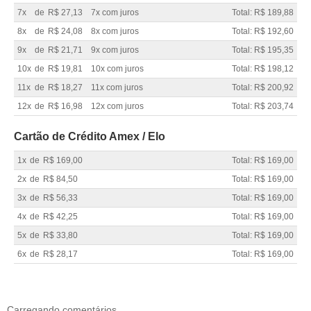
7x
de
R$ 27,13
7x com juros
Total: R$ 189,88
8x
de
R$ 24,08
8x com juros
Total: R$ 192,60
9x
de
R$ 21,71
9x com juros
Total: R$ 195,35
10x
de
R$ 19,81
10x com juros
Total: R$ 198,12
11x
de
R$ 18,27
11x com juros
Total: R$ 200,92
12x
de
R$ 16,98
12x com juros
Total: R$ 203,74
Cartão de Crédito Amex / Elo
1x
de
R$ 169,00
Total: R$ 169,00
2x
de
R$ 84,50
Total: R$ 169,00
3x
de
R$ 56,33
Total: R$ 169,00
4x
de
R$ 42,25
Total: R$ 169,00
5x
de
R$ 33,80
Total: R$ 169,00
6x
de
R$ 28,17
Total: R$ 169,00
Carregando comentários ...