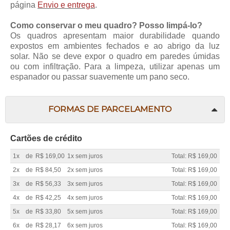
página
Envio e entrega
.
Como conservar o meu quadro? Posso limpá-lo?
Os quadros apresentam maior durabilidade quando
expostos em ambientes fechados e ao abrigo da luz
solar. Não se deve expor o quadro em paredes úmidas
ou com infiltração. Para a limpeza, utilizar apenas um
espanador ou passar suavemente um pano seco.
FORMAS DE PARCELAMENTO
Cartões de crédito
1x
de
R$ 169,00
1x sem juros
Total: R$ 169,00
2x
de
R$ 84,50
2x sem juros
Total: R$ 169,00
3x
de
R$ 56,33
3x sem juros
Total: R$ 169,00
4x
de
R$ 42,25
4x sem juros
Total: R$ 169,00
5x
de
R$ 33,80
5x sem juros
Total: R$ 169,00
6x
de
R$ 28,17
6x sem juros
Total: R$ 169,00