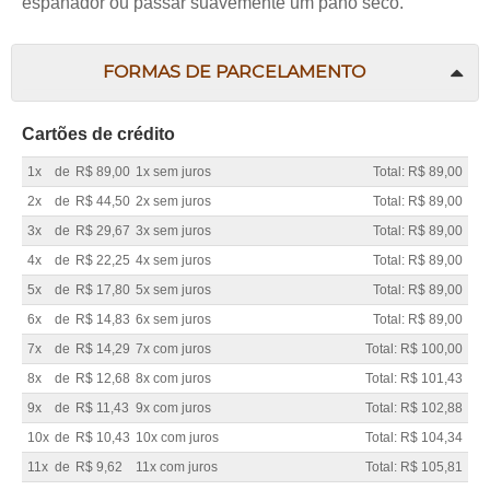
espanador ou passar suavemente um pano seco.
FORMAS DE PARCELAMENTO
Cartões de crédito
1x
de
R$ 89,00
1x sem juros
Total: R$ 89,00
2x
de
R$ 44,50
2x sem juros
Total: R$ 89,00
3x
de
R$ 29,67
3x sem juros
Total: R$ 89,00
4x
de
R$ 22,25
4x sem juros
Total: R$ 89,00
5x
de
R$ 17,80
5x sem juros
Total: R$ 89,00
6x
de
R$ 14,83
6x sem juros
Total: R$ 89,00
7x
de
R$ 14,29
7x com juros
Total: R$ 100,00
8x
de
R$ 12,68
8x com juros
Total: R$ 101,43
9x
de
R$ 11,43
9x com juros
Total: R$ 102,88
10x
de
R$ 10,43
10x com juros
Total: R$ 104,34
11x
de
R$ 9,62
11x com juros
Total: R$ 105,81