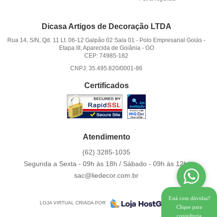
Dicasa Artigos de Decoração LTDA
Rua 14, S/N, Qd. 11 Lt. 06-12 Galpão 02 Sala 01
-
Polo Empresarial Goiás -
Etapa III, Aparecida de Goiânia
-
GO
CEP: 74985-182
CNPJ: 35.495.820/0001-86
Certificados
Atendimento
(62)
3285-1035
Segunda a Sexta - 09h às 18h / Sábado - 09h às 12h.
sac@liedecor.com.br
Está com dúvidas?
LOJA VIRTUAL CRIADA POR
Clique para
consultoria