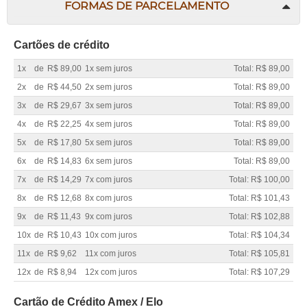
FORMAS DE PARCELAMENTO
Cartões de crédito
1x
de
R$ 89,00
1x sem juros
Total: R$ 89,00
2x
de
R$ 44,50
2x sem juros
Total: R$ 89,00
3x
de
R$ 29,67
3x sem juros
Total: R$ 89,00
4x
de
R$ 22,25
4x sem juros
Total: R$ 89,00
5x
de
R$ 17,80
5x sem juros
Total: R$ 89,00
6x
de
R$ 14,83
6x sem juros
Total: R$ 89,00
7x
de
R$ 14,29
7x com juros
Total: R$ 100,00
8x
de
R$ 12,68
8x com juros
Total: R$ 101,43
9x
de
R$ 11,43
9x com juros
Total: R$ 102,88
10x
de
R$ 10,43
10x com juros
Total: R$ 104,34
11x
de
R$ 9,62
11x com juros
Total: R$ 105,81
12x
de
R$ 8,94
12x com juros
Total: R$ 107,29
Cartão de Crédito Amex / Elo