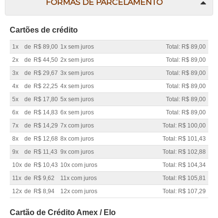
FORMAS DE PARCELAMENTO
Cartões de crédito
1x
de
R$ 89,00
1x sem juros
Total: R$ 89,00
2x
de
R$ 44,50
2x sem juros
Total: R$ 89,00
3x
de
R$ 29,67
3x sem juros
Total: R$ 89,00
4x
de
R$ 22,25
4x sem juros
Total: R$ 89,00
5x
de
R$ 17,80
5x sem juros
Total: R$ 89,00
6x
de
R$ 14,83
6x sem juros
Total: R$ 89,00
7x
de
R$ 14,29
7x com juros
Total: R$ 100,00
8x
de
R$ 12,68
8x com juros
Total: R$ 101,43
9x
de
R$ 11,43
9x com juros
Total: R$ 102,88
10x
de
R$ 10,43
10x com juros
Total: R$ 104,34
11x
de
R$ 9,62
11x com juros
Total: R$ 105,81
12x
de
R$ 8,94
12x com juros
Total: R$ 107,29
Cartão de Crédito Amex / Elo