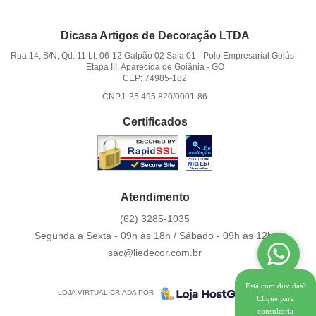
Dicasa Artigos de Decoração LTDA
Rua 14, S/N, Qd. 11 Lt. 06-12 Galpão 02 Sala 01
-
Polo Empresarial Goiás -
Etapa III, Aparecida de Goiânia
-
GO
CEP: 74985-182
CNPJ: 35.495.820/0001-86
Certificados
Atendimento
(62)
3285-1035
Segunda a Sexta - 09h às 18h / Sábado - 09h às 12h.
sac@liedecor.com.br
Está com dúvidas?
LOJA VIRTUAL CRIADA POR
Clique para
consultoria