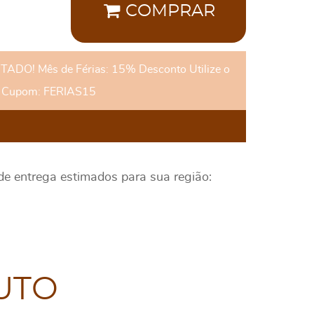
COMPRAR
DO! Mês de Férias: 15% Desconto Utilize o
Cupom: FERIAS15
 de entrega estimados para sua região:
UTO