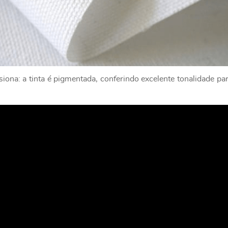
ona: a tinta é pigmentada, conferindo excelente tonalidade par