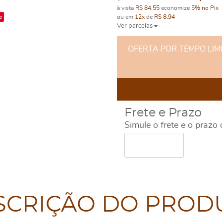
à vista
R$ 84,55
economize
5%
no Pix
e
ou em
12x
de
R$ 8,94
Ver parcelas
OFERTA POR TEMPO LIMITA
Frete e Prazo
Simule o frete e o prazo
SCRIÇÃO DO PROD