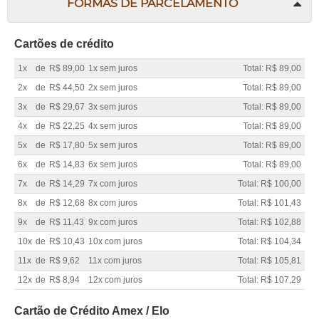
FORMAS DE PARCELAMENTO
Cartões de crédito
1x
de
R$ 89,00
1x sem juros
Total: R$ 89,00
2x
de
R$ 44,50
2x sem juros
Total: R$ 89,00
3x
de
R$ 29,67
3x sem juros
Total: R$ 89,00
4x
de
R$ 22,25
4x sem juros
Total: R$ 89,00
5x
de
R$ 17,80
5x sem juros
Total: R$ 89,00
6x
de
R$ 14,83
6x sem juros
Total: R$ 89,00
7x
de
R$ 14,29
7x com juros
Total: R$ 100,00
8x
de
R$ 12,68
8x com juros
Total: R$ 101,43
9x
de
R$ 11,43
9x com juros
Total: R$ 102,88
10x
de
R$ 10,43
10x com juros
Total: R$ 104,34
11x
de
R$ 9,62
11x com juros
Total: R$ 105,81
12x
de
R$ 8,94
12x com juros
Total: R$ 107,29
Cartão de Crédito Amex / Elo