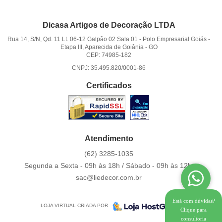
Dicasa Artigos de Decoração LTDA
Rua 14, S/N, Qd. 11 Lt. 06-12 Galpão 02 Sala 01
-
Polo Empresarial Goiás -
Etapa III, Aparecida de Goiânia
-
GO
CEP: 74985-182
CNPJ: 35.495.820/0001-86
Certificados
Atendimento
(62)
3285-1035
Segunda a Sexta - 09h às 18h / Sábado - 09h às 12h.
sac@liedecor.com.br
Está com dúvidas?
LOJA VIRTUAL CRIADA POR
Clique para
consultoria