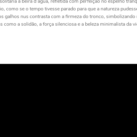
litária à beira d’água, refletida com perfeição no espelho tran
io, como se o tempo tivesse parado para que a natureza pudesse
s galhos nus contrasta com a firmeza do tronco, simbolizando r
como a solidão, a força silenciosa e a beleza minimalista da vi