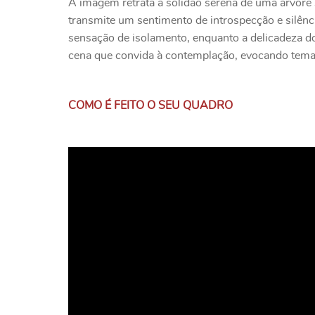
A imagem retrata a solidão serena de uma árvore so
transmite um sentimento de introspecção e silênc
sensação de isolamento, enquanto a delicadeza do
cena que convida à contemplação, evocando temas 
COMO É FEITO O SEU QUADRO