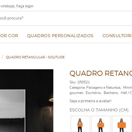
vindo(a),
Faça login
POR COR
QUADROS PERSONALIZADOS
CONSULTORI
QUADRO RETANGULAR - SOLITUDE
QUADRO RETANG
Sku:
1R0521
Categoria:
Paisagens e Natureza
Minim
gourmet
Escritório
Banheiro
Hall / 
Seja o primeira a avaliar!
ESCOLHA O TAMANHO (CM)