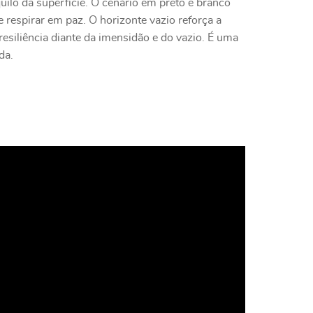
quilo da superfície. O cenário em preto e branco
 respirar em paz. O horizonte vazio reforça a
esiliência diante da imensidão e do vazio. É uma
da.