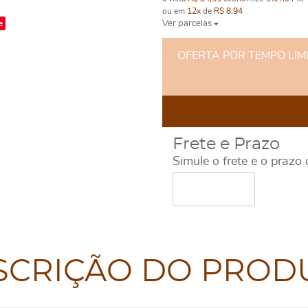
ou em
12x
de
R$ 8,94
e
Ver parcelas
OFERTA POR TEMPO LIMITA
Frete e Prazo
Simule o frete e o prazo
SCRIÇÃO DO PROD