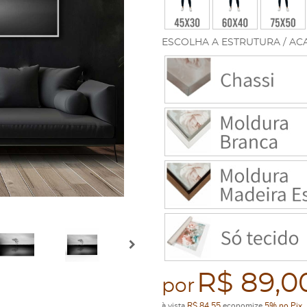
ESCOLHA A ESTRUTURA / AC
R$ 89,0
por
à vista
R$ 84,55
economize
5%
no Pix