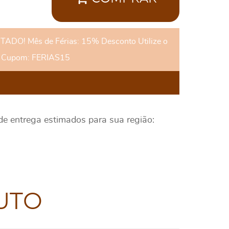
DO! Mês de Férias: 15% Desconto Utilize o
Cupom: FERIAS15
 de entrega estimados para sua região:
UTO