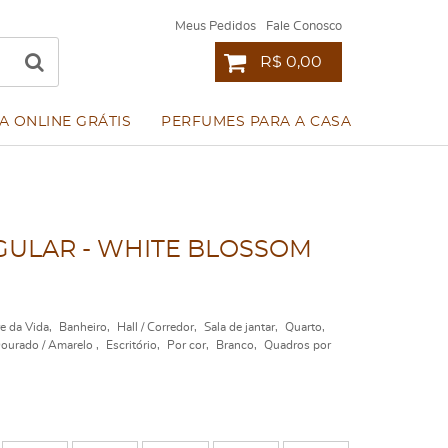
Meus Pedidos
Fale Conosco
R$ 0,00
A ONLINE GRÁTIS
PERFUMES PARA A CASA
ULAR - WHITE BLOSSOM
e da Vida
Banheiro
Hall / Corredor
Sala de jantar
Quarto
ourado / Amarelo
Escritório
Por cor
Branco
Quadros por