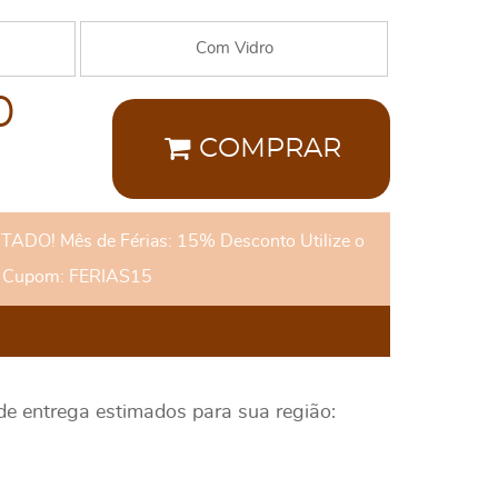
Com Vidro
0
COMPRAR
DO! Mês de Férias: 15% Desconto Utilize o
Cupom: FERIAS15
 de entrega estimados para sua região: