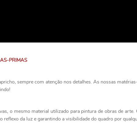
IAS-PRIMAS
apricho, sempre com atenção nos detalhes. As nossas matérias-
indo!
as, o mesmo material utilizado para pintura de obras de art
 reflexo da luz e garantindo a visibilidade do quadro por qualq