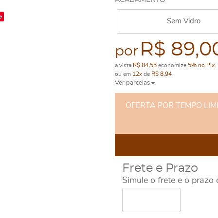
ACABAMENTO
e
Sem Vidro
R$ 89,0
por
à vista
R$ 84,55
economize
5%
no Pix
ou em
12x
de
R$ 8,94
Ver parcelas
OFERTA POR TEMPO LIMITA
Frete e Prazo
Simule o frete e o prazo