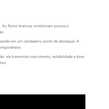
s. As flores brancas simbolizam pureza e
ão.
 parede em um verdadeiro ponto de destaque. A
ntemporâneos.
ção: ela transmite crescimento, estabilidade e bom
ivo.