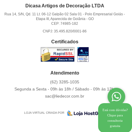
Dicasa Artigos de Decoração LTDA
Rua 14, S/N, Qd. 11 Lt. 06-12 Galpão 02 Sala 01
-
Polo Empresarial Goiás -
Etapa III, Aparecida de Goiânia
-
GO
CEP: 74985-182
CNPJ: 35.495.820/0001-86
Certificados
Atendimento
(62)
3285-1035
Segunda a Sexta - 09h às 18h / Sábado - 09h às 12h.
sac@liedecor.com.br
Está com dúvidas?
LOJA VIRTUAL CRIADA POR
Clique para
consultoria
gratuita