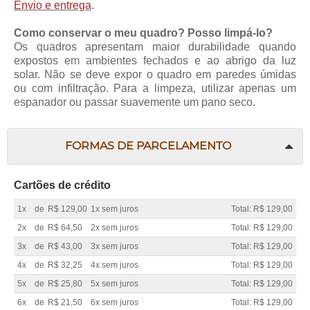
Envio e entrega
.
Como conservar o meu quadro? Posso limpá-lo?
Os quadros apresentam maior durabilidade quando
expostos em ambientes fechados e ao abrigo da luz
solar. Não se deve expor o quadro em paredes úmidas
ou com infiltração. Para a limpeza, utilizar apenas um
espanador ou passar suavemente um pano seco.
FORMAS DE PARCELAMENTO
Cartões de crédito
1x
de
R$ 129,00
1x sem juros
Total: R$ 129,00
2x
de
R$ 64,50
2x sem juros
Total: R$ 129,00
3x
de
R$ 43,00
3x sem juros
Total: R$ 129,00
4x
de
R$ 32,25
4x sem juros
Total: R$ 129,00
5x
de
R$ 25,80
5x sem juros
Total: R$ 129,00
6x
de
R$ 21,50
6x sem juros
Total: R$ 129,00