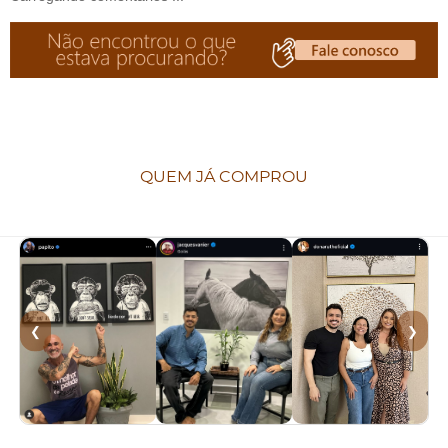
QUEM JÁ COMPROU
❮
❯