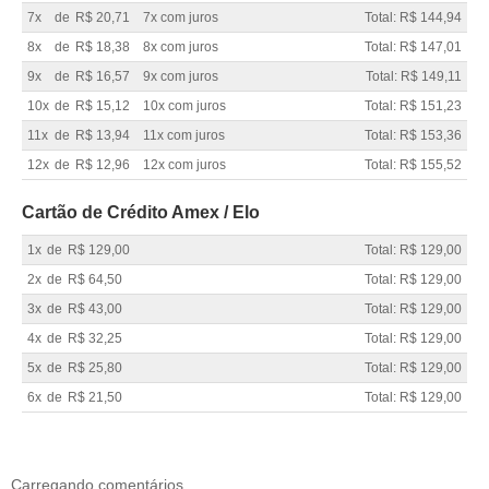
7x
de
R$ 20,71
7x com juros
Total: R$ 144,94
8x
de
R$ 18,38
8x com juros
Total: R$ 147,01
9x
de
R$ 16,57
9x com juros
Total: R$ 149,11
10x
de
R$ 15,12
10x com juros
Total: R$ 151,23
11x
de
R$ 13,94
11x com juros
Total: R$ 153,36
12x
de
R$ 12,96
12x com juros
Total: R$ 155,52
Cartão de Crédito Amex / Elo
1x
de
R$ 129,00
Total: R$ 129,00
2x
de
R$ 64,50
Total: R$ 129,00
3x
de
R$ 43,00
Total: R$ 129,00
4x
de
R$ 32,25
Total: R$ 129,00
5x
de
R$ 25,80
Total: R$ 129,00
6x
de
R$ 21,50
Total: R$ 129,00
Carregando comentários ...