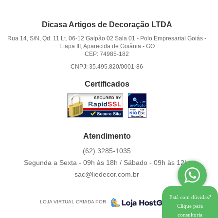
Dicasa Artigos de Decoração LTDA
Rua 14, S/N, Qd. 11 Lt. 06-12 Galpão 02 Sala 01
-
Polo Empresarial Goiás -
Etapa III, Aparecida de Goiânia
-
GO
CEP: 74985-182
CNPJ: 35.495.820/0001-86
Certificados
Atendimento
(62)
3285-1035
Segunda a Sexta - 09h às 18h / Sábado - 09h às 12h.
sac@liedecor.com.br
Está com dúvidas?
LOJA VIRTUAL CRIADA POR
Clique para
consultoria