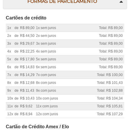
FORMAS DE PARCELAMENTO
Cartões de crédito
1x
de
R$ 89,00
1x sem juros
Total: R$ 89,00
2x
de
R$ 44,50
2x sem juros
Total: R$ 89,00
3x
de
R$ 29,67
3x sem juros
Total: R$ 89,00
4x
de
R$ 22,25
4x sem juros
Total: R$ 89,00
5x
de
R$ 17,80
5x sem juros
Total: R$ 89,00
6x
de
R$ 14,83
6x sem juros
Total: R$ 89,00
7x
de
R$ 14,29
7x com juros
Total: R$ 100,00
8x
de
R$ 12,68
8x com juros
Total: R$ 101,43
9x
de
R$ 11,43
9x com juros
Total: R$ 102,88
10x
de
R$ 10,43
10x com juros
Total: R$ 104,34
11x
de
R$ 9,62
11x com juros
Total: R$ 105,81
12x
de
R$ 8,94
12x com juros
Total: R$ 107,29
Cartão de Crédito Amex / Elo