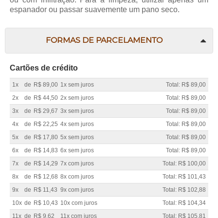
espanador ou passar suavemente um pano seco.
FORMAS DE PARCELAMENTO
Cartões de crédito
1x
de
R$ 89,00
1x sem juros
Total: R$ 89,00
2x
de
R$ 44,50
2x sem juros
Total: R$ 89,00
3x
de
R$ 29,67
3x sem juros
Total: R$ 89,00
4x
de
R$ 22,25
4x sem juros
Total: R$ 89,00
5x
de
R$ 17,80
5x sem juros
Total: R$ 89,00
6x
de
R$ 14,83
6x sem juros
Total: R$ 89,00
7x
de
R$ 14,29
7x com juros
Total: R$ 100,00
8x
de
R$ 12,68
8x com juros
Total: R$ 101,43
9x
de
R$ 11,43
9x com juros
Total: R$ 102,88
10x
de
R$ 10,43
10x com juros
Total: R$ 104,34
11x
de
R$ 9,62
11x com juros
Total: R$ 105,81