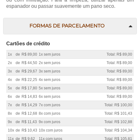
espanador ou passar suavemente um pano seco.
FORMAS DE PARCELAMENTO
Cartões de crédito
1x
de
R$ 89,00
1x sem juros
Total: R$ 89,00
2x
de
R$ 44,50
2x sem juros
Total: R$ 89,00
3x
de
R$ 29,67
3x sem juros
Total: R$ 89,00
4x
de
R$ 22,25
4x sem juros
Total: R$ 89,00
5x
de
R$ 17,80
5x sem juros
Total: R$ 89,00
6x
de
R$ 14,83
6x sem juros
Total: R$ 89,00
7x
de
R$ 14,29
7x com juros
Total: R$ 100,00
8x
de
R$ 12,68
8x com juros
Total: R$ 101,43
9x
de
R$ 11,43
9x com juros
Total: R$ 102,88
10x
de
R$ 10,43
10x com juros
Total: R$ 104,34
11x
de
R$ 9,62
11x com juros
Total: R$ 105,81