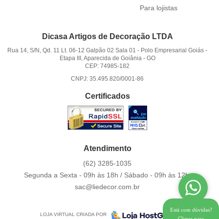
Para lojistas
Dicasa Artigos de Decoração LTDA
Rua 14, S/N, Qd. 11 Lt. 06-12 Galpão 02 Sala 01
-
Polo Empresarial Goiás -
Etapa III, Aparecida de Goiânia
-
GO
CEP: 74985-182
CNPJ: 35.495.820/0001-86
Certificados
Atendimento
(62)
3285-1035
Segunda a Sexta - 09h às 18h / Sábado - 09h às 12h.
sac@liedecor.com.br
Está com dúvidas?
LOJA VIRTUAL CRIADA POR
Clique para