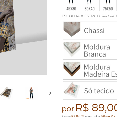
ESCOLHA A ESTRUTURA / AC
R$ 89,0
por
à vista
R$ 84,55
economize
5%
no Pix