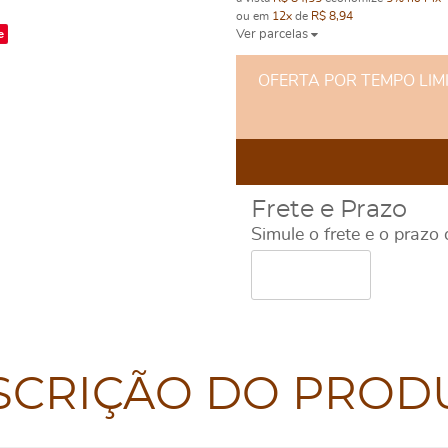
ou em
12x
de
R$ 8,94
e
Ver parcelas
OFERTA POR TEMPO LIMITA
Frete e Prazo
Simule o frete e o prazo
SCRIÇÃO DO PROD