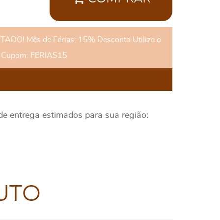
DO! Mês de Férias: 15% Desconto Utilize o
Cupom: FERIAS15
 de entrega estimados para sua região:
UTO