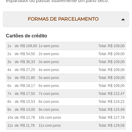
espanador ou passar suavemente um pano seco.
FORMAS DE PARCELAMENTO
Cartões de crédito
1x
de
R$ 109,00
1x sem juros
Total: R$ 109,00
2x
de
R$ 54,50
2x sem juros
Total: R$ 109,00
3x
de
R$ 36,33
3x sem juros
Total: R$ 109,00
4x
de
R$ 27,25
4x sem juros
Total: R$ 109,00
5x
de
R$ 21,80
5x sem juros
Total: R$ 109,00
6x
de
R$ 18,17
6x sem juros
Total: R$ 109,00
7x
de
R$ 17,50
7x com juros
Total: R$ 122,47
8x
de
R$ 15,53
8x com juros
Total: R$ 124,22
9x
de
R$ 14,00
9x com juros
Total: R$ 125,99
10x
de
R$ 12,78
10x com juros
Total: R$ 127,78
11x
de
R$ 11,78
11x com juros
Total: R$ 129,58