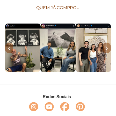
QUEM JÁ COMPROU
❮
❯
Redes Sociais