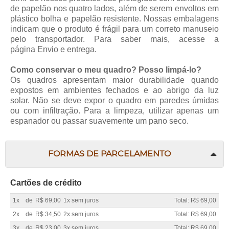
de papelão nos quatro lados, além de serem envoltos em
plástico bolha e papelão resistente. Nossas embalagens
indicam que o produto é frágil para um correto manuseio
pelo transportador. Para saber mais, acesse a
página
Envio e entrega
.
Como conservar o meu quadro? Posso limpá-lo?
Os quadros apresentam maior durabilidade quando
expostos em ambientes fechados e ao abrigo da luz
solar. Não se deve expor o quadro em paredes úmidas
ou com infiltração. Para a limpeza, utilizar apenas um
espanador ou passar suavemente um pano seco.
FORMAS DE PARCELAMENTO
Cartões de crédito
1x
de
R$ 69,00
1x sem juros
Total: R$ 69,00
2x
de
R$ 34,50
2x sem juros
Total: R$ 69,00
3x
de
R$ 23,00
3x sem juros
Total: R$ 69,00