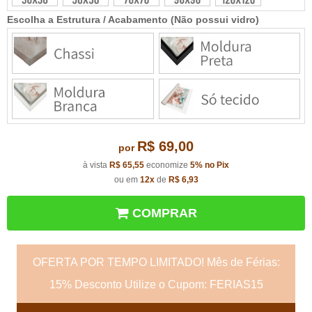
Escolha a Estrutura / Acabamento (Não possui vidro)
R$ 69,00
por
à vista
R$ 65,55
economize
5%
no Pix
ou em
12x
de
R$ 6,93
COMPRAR
OFERTA POR TEMPO LIMITADO! Mês de Férias:
15% Desconto Utilize o Cupom: FERIAS15