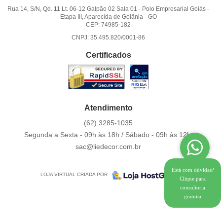
Rua 14, S/N, Qd. 11 Lt. 06-12 Galpão 02 Sala 01
-
Polo Empresarial Goiás -
Etapa III, Aparecida de Goiânia
-
GO
CEP: 74985-182
CNPJ: 35.495.820/0001-86
Certificados
Atendimento
(62)
3285-1035
Segunda a Sexta - 09h às 18h / Sábado - 09h às 12h.
sac@liedecor.com.br
Está com dúvidas?
LOJA VIRTUAL CRIADA POR
Clique para
consultoria
gratuita