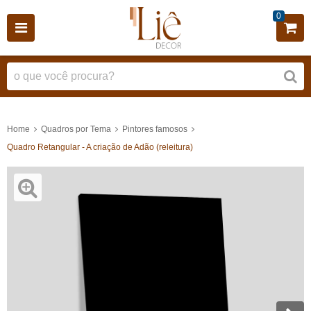
0
Home
Quadros por Tema
Pintores famosos
Quadro Retangular - A criação de Adão (releitura)