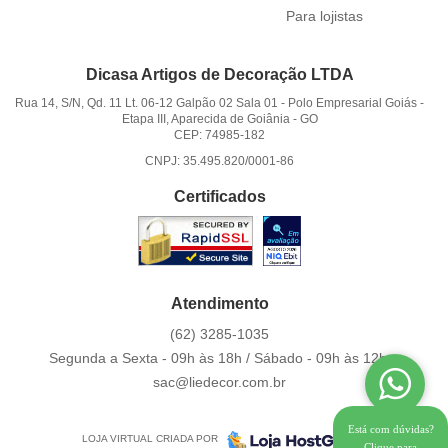
Para lojistas
Dicasa Artigos de Decoração LTDA
Rua 14, S/N, Qd. 11 Lt. 06-12 Galpão 02 Sala 01
-
Polo Empresarial Goiás -
Etapa III, Aparecida de Goiânia
-
GO
CEP: 74985-182
CNPJ: 35.495.820/0001-86
Certificados
Atendimento
(62)
3285-1035
Segunda a Sexta - 09h às 18h / Sábado - 09h às 12h.
sac@liedecor.com.br
Está com dúvidas?
LOJA VIRTUAL CRIADA POR
Clique para