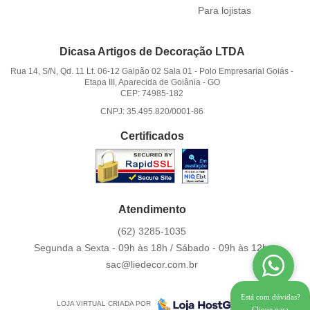
Para lojistas
Dicasa Artigos de Decoração LTDA
Rua 14, S/N, Qd. 11 Lt. 06-12 Galpão 02 Sala 01
-
Polo Empresarial Goiás -
Etapa III, Aparecida de Goiânia
-
GO
CEP: 74985-182
CNPJ: 35.495.820/0001-86
Certificados
Atendimento
(62)
3285-1035
Segunda a Sexta - 09h às 18h / Sábado - 09h às 12h.
sac@liedecor.com.br
Está com dúvidas?
LOJA VIRTUAL CRIADA POR
Clique para