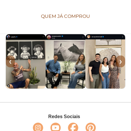
QUEM JÁ COMPROU
❮
❯
Redes Sociais