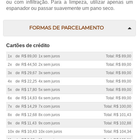
ou com infiltração. Para a limpeza, utilizar apenas um
espanador ou passar suavemente um pano seco.
FORMAS DE PARCELAMENTO
Cartões de crédito
1x
de
R$ 89,00
1x sem juros
Total: R$ 89,00
2x
de
R$ 44,50
2x sem juros
Total: R$ 89,00
3x
de
R$ 29,67
3x sem juros
Total: R$ 89,00
4x
de
R$ 22,25
4x sem juros
Total: R$ 89,00
5x
de
R$ 17,80
5x sem juros
Total: R$ 89,00
6x
de
R$ 14,83
6x sem juros
Total: R$ 89,00
7x
de
R$ 14,29
7x com juros
Total: R$ 100,00
8x
de
R$ 12,68
8x com juros
Total: R$ 101,43
9x
de
R$ 11,43
9x com juros
Total: R$ 102,88
10x
de
R$ 10,43
10x com juros
Total: R$ 104,34